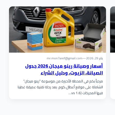
يناير 29, 2026
—
mr.mon7aref@gmail.com
أسعار وصيانة رينو ميجان 2026 جدول
الصيانة، الزيوت، ودليل الشراء
مرحباً بكم في المحطة الأخيرة من موسوعة “رينو ميجان”
الشاملة على موقع أعطال.كوم. بعد رحلة تقنية عميقة غطينا
فيها المحركات (1.6 vs…