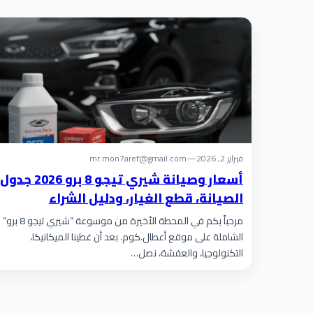
فبراير 2, 2026
—
mr.mon7aref@gmail.com
أسعار وصيانة شيري تيجو 8 برو 2026 جدول
الصيانة، قطع الغيار، ودليل الشراء
مرحباً بكم في المحطة الأخيرة من موسوعة “شيري تيجو 8 برو”
الشاملة على موقع أعطال.كوم. بعد أن غطينا الميكانيكا،
التكنولوجيا، والعفشة، نصل…