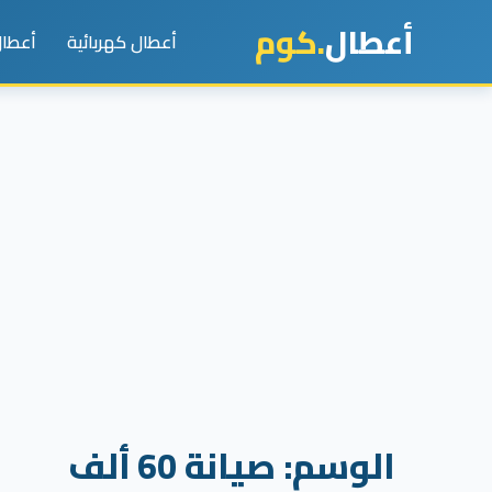
أعطال
.كوم
أعطال كهربائية
أعطال
الوسم:
صيانة 60 ألف