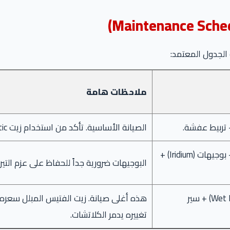
ملاحظات هامة
الصيانة الأساسية. تأكد من استخدام زيت Fully Synthetic.
ما سبق + فلتر هواء + فلتر تكييف + بوجيهات (Iridium) +
البوجيهات ضرورية جداً للحفاظ على عزم التيرب
زيت الفتيس (Wet DCT) + سير
تغييره يدمر الكلاتشات.