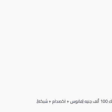
لا تشترِ تيجو 8 برو بدون عمل وثيقة تأمين شامل. “خبطة بسيطة” في المقدمة قد تكلفك 100 ألف جنيه (فانوس + اكصدام + شبكة).