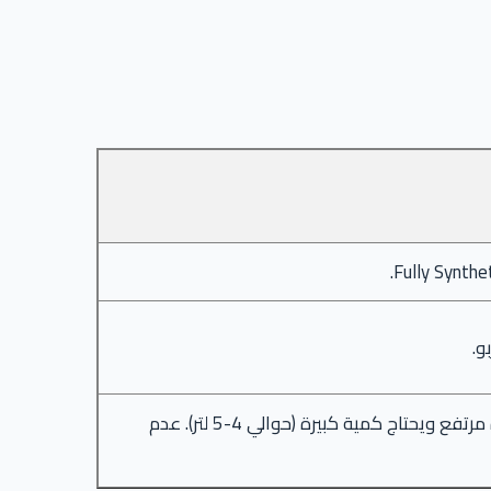
و.
هذه أغلى صيانة. زيت الفتيس المبلل سعره مرتفع ويحتاج كمية كبيرة (حوالي 4-5 لتر). عدم