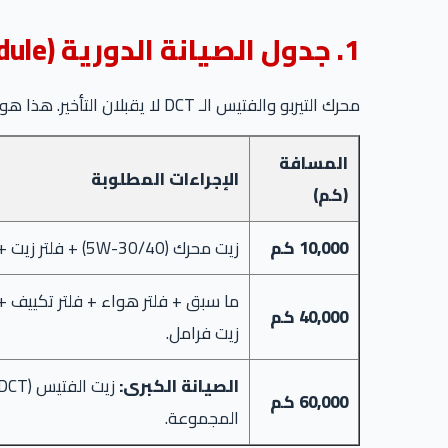
1. جدول الصيانة الدورية (Maintenance Schedule)
محرك التيربو والفتيس الـ DCT لا يقبلان التأخير. هذا هو الجدول المعتمد:
المسافة
الإجراءات المطلوبة
(كم)
10,000 كم
زيت محرك (5W-30/40) + فلتر زيت + تربيط عفشة.
40,000 كم
زيت فرامل.
الصيانة الكبرى:
60,000 كم
المجموعة.