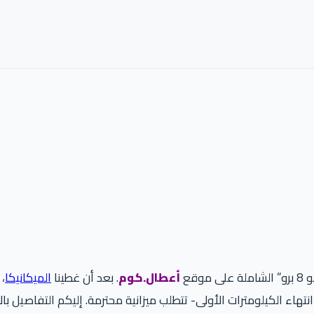
قع
أعطال.كوم
. بعد أن غطينا
الميكانيكا
،