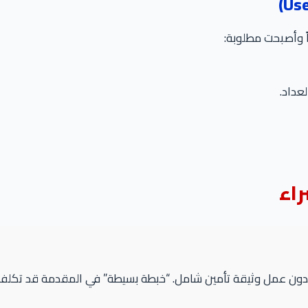
عداد.
اء