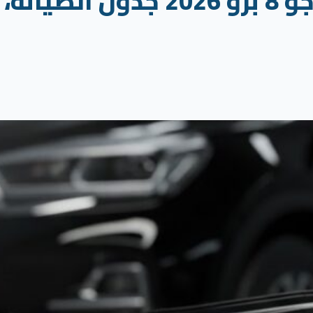
أسعار وصيانة شيري تيجو 8 برو 6