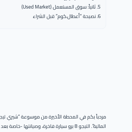
ثانياً: سوق المستعمل (Used Market)
نصيحة “أعطال.كوم” قبل الشراء
مرحباً بكم في المحطة الأخيرة من موسوعة “شيري تيجو 8 برو” الشاملة على مو
المالية”. التيجو 8 برو سيارة فاخرة، وصيانتها -خاصة بعد انتهاء الكيلومترات الأولى- تتطلب ميزانية محترمة. إليكم التفاصيل بالأرقام.