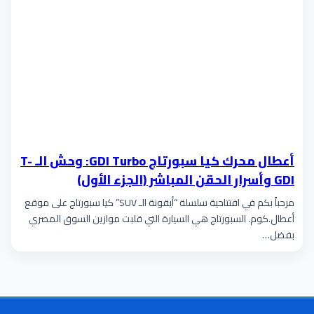
أعطال محرك كيا سبورتاج GDI Turbo: وحش الـ T-
GDI وأسرار الحقن المباشر (الجزء الأول)
مرحباً بكم في افتتاحية سلسلة “أيقونة الـ SUV” كيا سبورتاج على موقع
أعطال.كوم. السبورتاج هي السيارة التي قلبت موازين السوق المصري
بفضل…