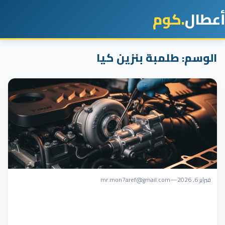
أعطال
.كوم
الوسم:
طلمبة بنزين كيا
فبراير 6, 2026
—
mr.mon7aref@gmail.com