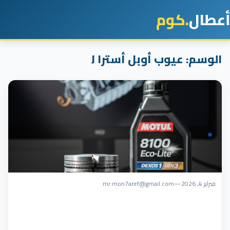
أعطال
.كوم
الوسم:
عيوب أوبل أسترا J
فبراير 4, 2026
—
mr.mon7aref@gmail.com