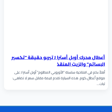
أعطال محرك أوبل أسترا J تيربو حقيقة “تكسير
البساتم” والزيت المنقذ
أهلاً بكم في افتتاحية سلسلة “الأوروبي المظلوم” أوبل أسترا J على
موقع أعطال.كوم. هذه السيارة تقدم قيمة مقابل سعر لا تضاهى:
ثبات…