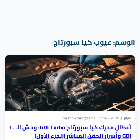
الوسم:
عيوب كيا سبورتاج
فبراير 6, 2026
—
mr.mon7aref@gmail.com
أعطال محرك كيا سبورتاج GDI Turbo: وحش الـ T-
GDI وأسرار الحقن المباشر (الجزء الأول)