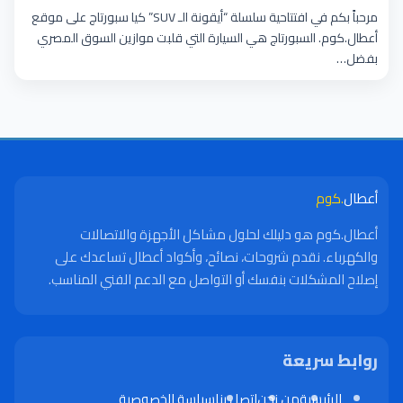
مرحباً بكم في افتتاحية سلسلة “أيقونة الـ SUV” كيا سبورتاج على موقع
أعطال.كوم. السبورتاج هي السيارة التي قلبت موازين السوق المصري
بفضل…
أعطال
.كوم
أعطال.كوم هو دليلك لحلول مشاكل الأجهزة والاتصالات
والكهرباء. نقدم شروحات، نصائح، وأكواد أعطال تساعدك على
إصلاح المشكلات بنفسك أو التواصل مع الدعم الفني المناسب.
روابط سريعة
الرئيسية
من نحن
اتصل بنا
سياسة الخصوصية