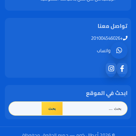
تواصل معنا
+201004546026
واتساب
ابحث في الموقع
البحث
عن:
© 2026 أعطال.كوم — جميع الحقوق محفوظة.