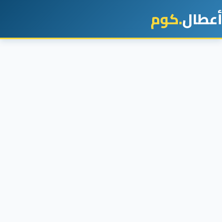
أعطال
.كوم