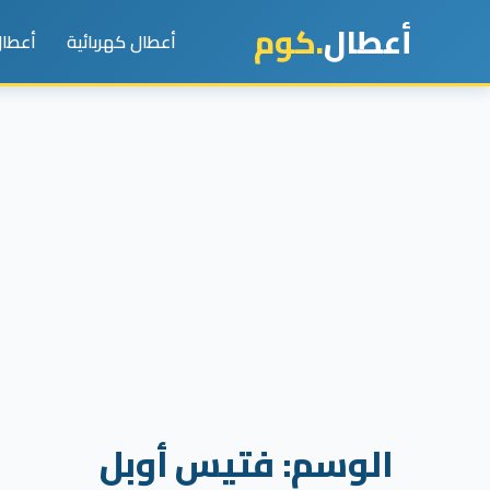
أعطال
.كوم
أعطال كهربائية
أعطال
الوسم:
فتيس أوبل