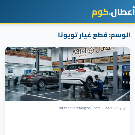
أعطال
.كوم
الوسم:
قطع غيار تويوتا
أبريل 22, 2026
—
mr.mon7aref@gmail.com