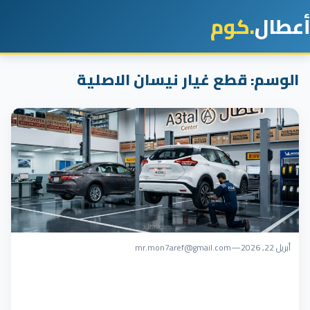
أعطال
.كوم
الوسم:
قطع غيار نيسان الاصلية
أبريل 22, 2026
—
mr.mon7aref@gmail.com