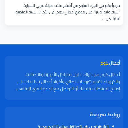
ولمبة Hold
مرحباً بكم في الجزء السابع من أضخم ملف صيانة عربي للسيارة
“شيفروليه أوبترا” على موقع أعطال.كوم. في الأجزاء الستة الماضية،
غطينا كل…
أعطال
.كوم
أعطال.كوم هو دليلك لحلول مشاكل الأجهزة والاتصالات
والكهرباء. نقدم شروحات، نصائح، وأكواد أعطال تساعدك على
إصلاح المشكلات بنفسك أو التواصل مع الدعم الفني المناسب.
روابط سريعة
الرئيسية
من نحن
اتصل بنا
سياسة الخصوصية