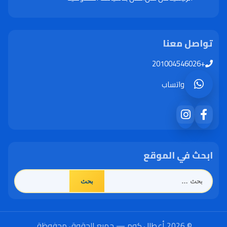
تواصل معنا
+201004546026
واتساب
ابحث في الموقع
البحث
عن:
© 2026 أعطال.كوم — جميع الحقوق محفوظة.