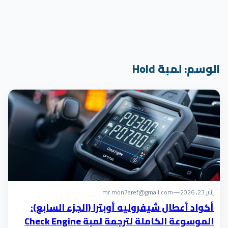
الوسم:
لمبة Hold
يناير 23, 2026
—
mr.mon7aref@gmail.com
أكواد أعطال شيفروليه أوبترا (الجزء السابع):
الموسوعة الكاملة لترجمة لمبة Check Engine