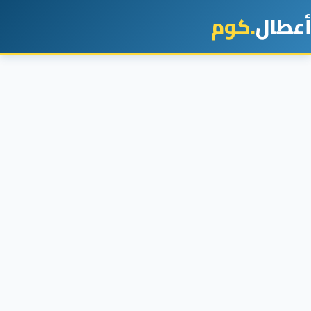
أعطال
.كوم