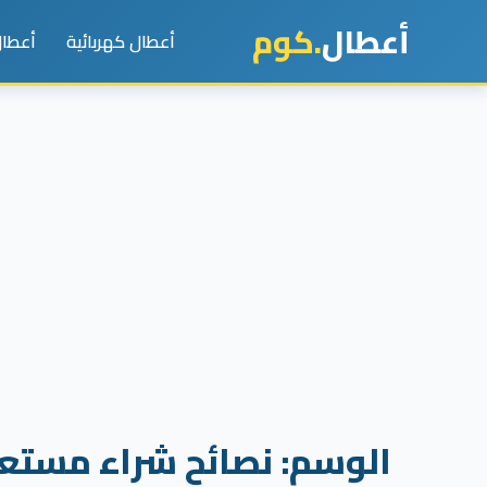
أعطال
.كوم
أعطال كهربائية
أعطال
الوسم:
نصائح شراء مستع