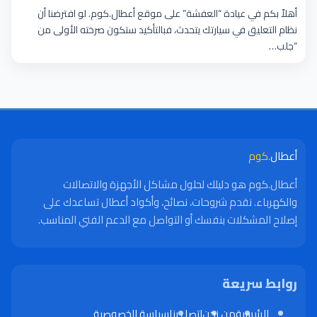
أهلاً بكم في عيادة “العفشة” على موقع أعطال.كوم. لو افترضنا أن
نظام التعليق في سيارتك يتحدث، فبالتأكيد ستكون صرخته الأولى من
“جلب…
أعطال
.كوم
أعطال.كوم هو دليلك لحلول مشاكل الأجهزة والاتصالات
والكهرباء. نقدم شروحات، نصائح، وأكواد أعطال تساعدك على
إصلاح المشكلات بنفسك أو التواصل مع الدعم الفني المناسب.
روابط سريعة
الرئيسية
من نحن
اتصل بنا
سياسة الخصوصية