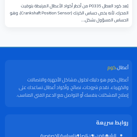
يُعد كود العطل P0335 من أخطر أكواد الأعطال المرتبطة بتوقيت
المحرك، لأنه يخص حساس الكرنك (Crankshaft Position Sensor)، وهو
الحساس المسؤول بشكل…
أعطال
.كوم
أعطال.كوم هو دليلك لحلول مشاكل الأجهزة والاتصالات
والكهرباء. نقدم شروحات، نصائح، وأكواد أعطال تساعدك على
إصلاح المشكلات بنفسك أو التواصل مع الدعم الفني المناسب.
روابط سريعة
الرئيسية
من نحن
اتصل بنا
سياسة الخصوصية