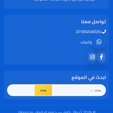
تواصل معنا
+201004546026
واتساب
ابحث في الموقع
البحث
عن:
© 2026 أعطال.كوم — جميع الحقوق محفوظة.