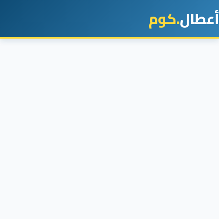
أعطال
.كوم