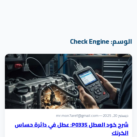
الوسم:
Check Engine
ديسمبر 20, 2025
—
mr.mon7aref@gmail.com
شرح كود العطل P0335: عطل في دائرة حساس
الكرنك