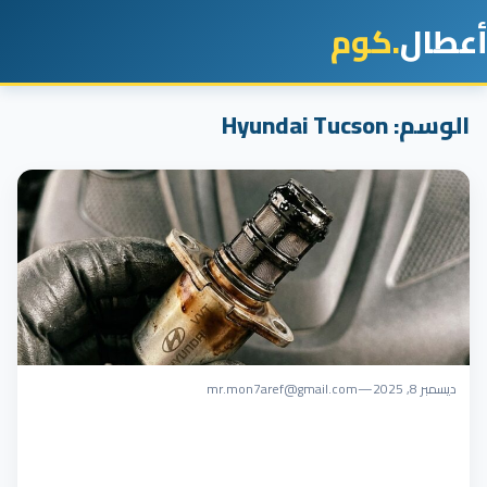
أعطال
.كوم
الوسم:
Hyundai Tucson
ديسمبر 8, 2025
—
mr.mon7aref@gmail.com