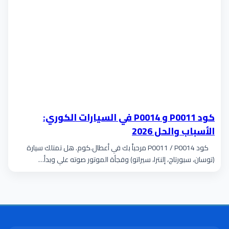
كود P0011 و P0014 في السيارات الكوري:
الأسباب والحل 2026
كود P0011 / P0014 مرحباً بك في أعطال.كوم. هل تمتلك سيارة
(توسان، سبورتاج، إلنترا، سيراتو) وفجأة الموتور صوته علي وبدأ…