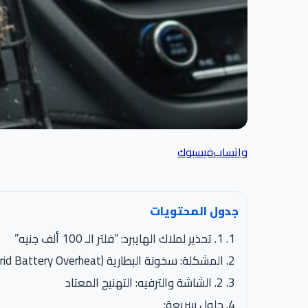
واتساب
فيسبوك
جدول المحتويات
1. تحذير لملاك الهايبرد: “فلتر الـ 100 ألف جنيه”
المشكلة: سخونة البطارية (Hybrid Battery Overheat)
2. الشاشة والترفيه: التهنيج المعتاد
حلول سريعة: