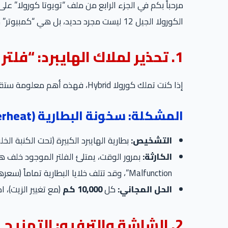
مرحباً بكم في الجزء الرابع من ملف “تويوتا كورولا” ع
الكورولا الجيل 12 ليست مجرد حديد، بل هي “كمبيوتر” متطور، خاصة في نسخة الـ Hybrid التي تكتسح السوق. إهمال “فلتر صغير” في الصالون قد يكلفك ثمن سيارة صغيرة!
1. تحذير لملاك الهايبرد: “فلتر الـ 100 ألف جنيه”
إذا كنت تملك كورولا Hybrid، فهذه أهم معلومة ستقرأها في حياتك.
المشكلة: سخونة البطارية (Hybrid Battery Overheat)
التشخيص:
بطارية الهايبرد الكبيرة (تحت الكنبة الخلفية) تحتاج لتبريد هوائي. يو
الكارثة:
Malfunction”، وقد تتلف خلايا البطارية تماماً (سعرها يتجاوز 100 ألف جنيه).
الحل المجاني:
كل
10,000 كم
(مع تغيير الزيت)،
2. الشاشة والترفيه: التهنيج المعتاد