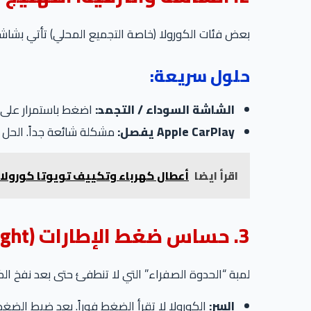
بعض فئات الكورولا (خاصة التجميع المحلي) تأتي بشاش
حلول سريعة:
الشاشة السوداء / التجمد:
اضغط باستمرار على زر التشغيل (Power) وزر رفع ال
Apple CarPlay يفصل:
مشكلة شائعة جداً. الحل
اقرأ ايضا
أعطال كهرباء وتكييف تويوتا كورولا (
3. حساس ضغط الإطارات (TPMS Light)
لمبة “الحدوة الصفراء” التي لا تنطفئ حتى بعد نفخ ال
السر:
الكورولا لا تقرأ الضغط فوراً. بعد ضبط الضغط على 32 psi، يجب عمل set