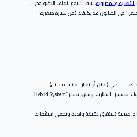
 الأصلية والمضروبة
، ننتقل اليوم للملف التكنولوجي.
بمرور الوقت، يمتلئ الفلتر الموجود خلف هذه الفتحة بالتراب والوبر. النتيجة: تتوقف مروحة التبريد عن سحب الهواء، فتسخن البطارية، ويظهر تحذير “Hybrid System
هواء. عملية تستغرق دقيقة واحدة وتحمي استثمارك.