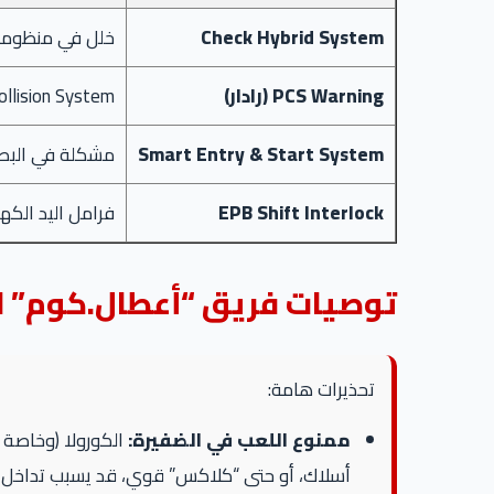
Check Hybrid System
خلل في منظومة ا
PCS Warning (رادار)
llision System.
Smart Entry & Start System
مشكلة في البص
EPB Shift Interlock
فرامل اليد الكهرب
توصيات فريق “أعطال.كوم” ل
تحذيرات هامة:
ممنوع اللعب في الضفيرة:
الكورولا (وخاصة 
أسلاك، أو حتى “كلاكس” قوي، قد يسبب تداخل إشارات (Interference) يعطل كمبيوتر الهايبرد ويخرجك 