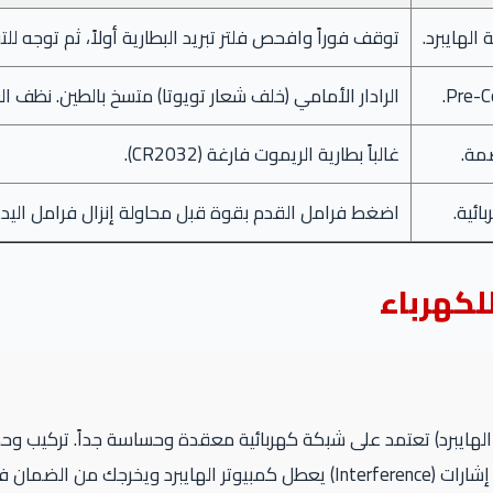
لهايبرد.
توقف فوراً وافحص فلتر تبريد البطارية أولاً، ثم توجه للت
Pre-Co
الرادار الأمامي (خلف شعار تويوتا) متسخ بالطين. نظف ال
مة.
غالباً بطارية الريموت فارغة (CR2032).
ائية.
اضغط فرامل القدم بقوة قبل محاولة إنزال فرامل اليد.
لكهرباء
الهايبرد) تعتمد على شبكة كهربائية معقدة وحساسة جداً. تركيب وح
من الضمان فوراً.