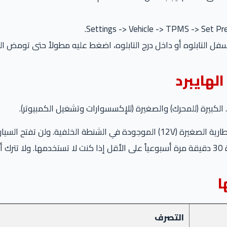
بلوه أو داخل درج التابلوه، اضغط عليه مطولاً حتى تومض اللمبة 3 مرات في العد
ن. الكبيرة (للمحرك) والصغيرة (للإكسسوارات وتشغيل الكمبيوتر).
فتح السيارة ولن يعمل نظام الهايبرد.
ا
التصرف