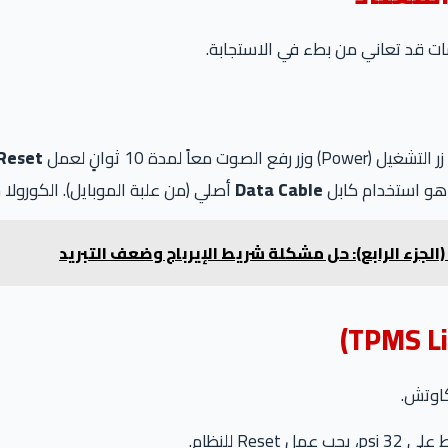
ات قد تعاني من بطء في الاستجابة.
صوت معاً لمدة 10 ثوانٍ لعمل
Reset
 هو استخدام كابل
Data Cable
أصلي (من علبة الموبايل). الكورولا 
الجزء الرابع): حل مشكلة شريط الإيرباج وضعف التبريد
كاوتش.
Re للنظام.