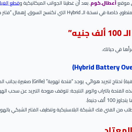
لى موقع
أعطال.كوم
. بعد أن غطينا الجوانب الميكانيكية و
قطع الغيار
جد “فتحة تهوية” (Grille) صغيرة بجانب المقعد الخلفي (يمين أو يسار حسب الموديل).
 اطلب من الفني فك الشبكة البلاستيكية وتنظيف الفلتر الشبكي بال