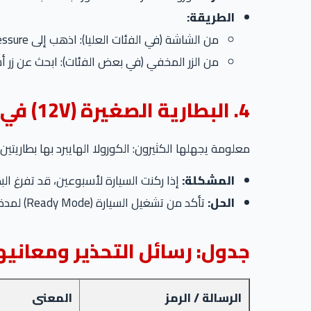
الطريقة:
من الشاشة (في الفئات العليا): اذهب إلى Settings -> Vehicle -> TPMS -> Set Pressure.
من الزر المخفي (في بعض الفئات): ابحث عن زر أسفل التا
4. البطارية الصغيرة (12V) في الهايبرد
معلومة يجهلها الكثيرون: الكورولا الهايبرد بها بطاريتي
المشكلة:
إذا ركنت السيارة لأسبوعين، قد تفرغ البطارية الصغيرة (12V) الموجودة في الشنطة الخلفية. ولن ت
الحل:
تأكد من تشغيل السيارة (Ready Mode) لمدة 30 دقيقة مرة أسبوعياً على الأقل إذا كنت لا تستخدمها. ولا تترك أي شاحن في الولاعة والسيارة مطفأة.
جدول: رسائل التحذير ومعانيه
الرسالة / الرمز
المعنى