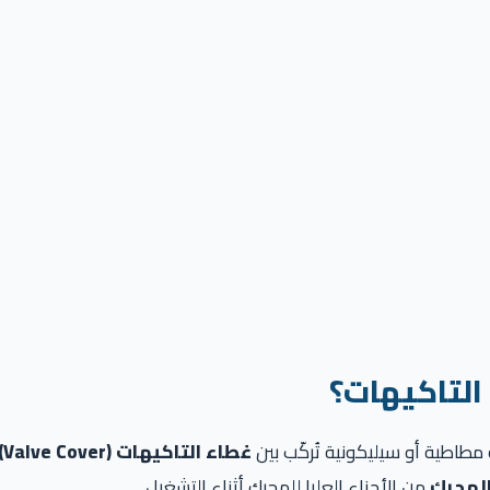
التاكيهات؟
طاطية أو سيليكونية تُركّب بين
غطاء التاكيهات (Valve Cover)
لمحرك
من الأجزاء العليا للمحرك أثناء التشغيل.