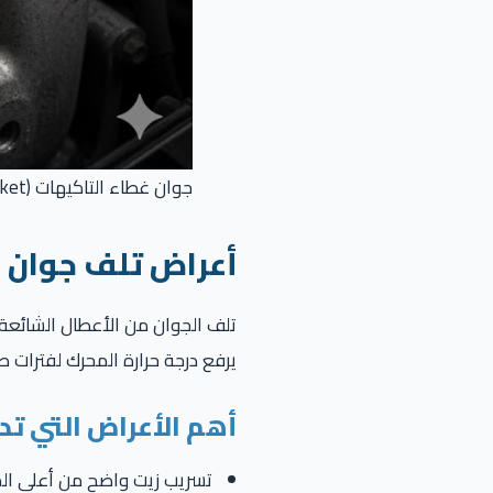
جوان غطاء التاكيهات (Valve Cover Gasket) — تعريفه، أعراض تلفه، وطريقة الصيانة
أعراض تلف جوان غ
تلف الجوان من الأعطال الشائعة ج
يرفع درجة حرارة المحرك لفترات ط
أهم الأعراض التي تد
تسريب زيت واضح من أعلى الم