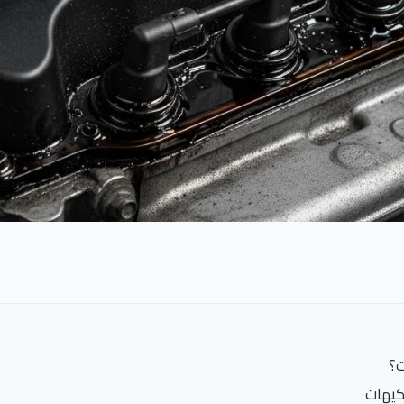
ت؟
كيهات