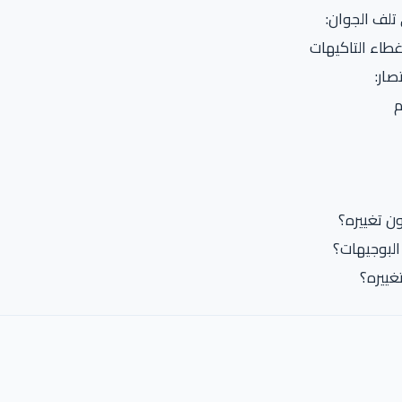
تلف الجوان:
غطاء التاكيهات
صار:
م
ن تغييره؟
لبوجيهات؟
غييره؟