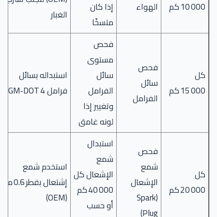
10 000 كم
الهواء
إذا كان
الغبار
متسخًا
فحص
مستوى
فحص
كل
سائل
استبداله بسائل
سائل
15 000 كم
الفرامل
فرامل GM‑DOT 4
الفرامل
وتغيير إذا
لونه غامق
استبدال
فحص
شمع
شمع
استخدم شمع
كل
الإشعال كل
الإشعال
إشتعال بقطر 0.6 مم
20 000 كم
40 000 كم
(OEM)
(Spark
أو حسب
Plug)