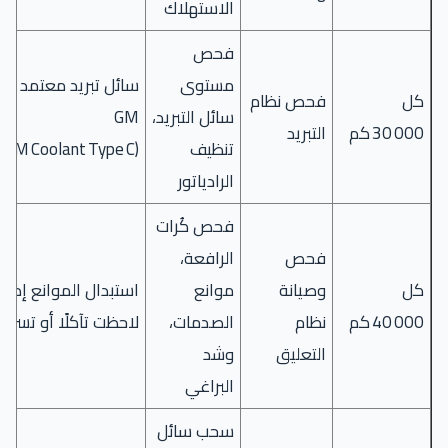
الاستهلاك
فحص
مستوى
سائل تبريد معتمد
كل
فحص نظام
سائل التبريد،
GM
30 000 كم
التبريد
تنظيف
(GM Coolant Type C)
الرادياتور
فحص كُرات
فحص
الرافعة،
كل
وصيانة
موانع
استبدال الموانع إذا
40 000 كم
نظام
الصدمات،
لاحظت تآكلًا أو تسربًا
التعليق
وشد
البراغي
سحب سائل