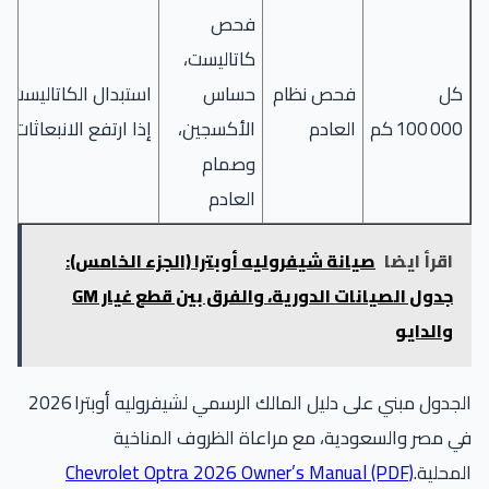
فحص
كاتاليست،
كل
فحص نظام
حساس
استبدال الكاتاليست
100 000 كم
العادم
الأكسجين،
إذا ارتفع الانبعاثات
وصمام
العادم
اقرأ ايضا
صيانة شيفروليه أوبترا (الجزء الخامس):
جدول الصيانات الدورية، والفرق بين قطع غيار GM
والدايو
الجدول مبني على دليل المالك الرسمي لشيفروليه أوبترا 2026
في مصر والسعودية، مع مراعاة الظروف المناخية
المحلية.
Chevrolet Optra 2026 Owner’s Manual (PDF)