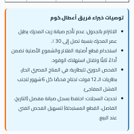
توصيات خبراء فريق أعطال.كوم
الالتزام بالجدول: عدم تأخير صيانة زيت المحرك يطيل
عمر المحرك بنسبة تصل إلى 30 ٪.
استخدام قطع أصلية: الفلاتر والشموع الأصلية تضمن
أداءً ثابتًا وتقلل استهلاك الوقود.
الفحص الدوري للبطارية: في المناخ المصري الحار،
بطاريات الـ 12 فولت تحتاج فحصًا كل 6 شهور لتجنب
الفشل المفاجئ.
تحديث السجلات: احتفظ بسجل صيانة مفصل (التاريخ،
الفاصل، القطع المستبدلة) لتسهيل الفحص الفني
عند البيع.