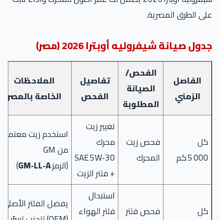
على الطرق المصرية.
جدول صيانة شيفروليه أوبترا 2026 (مصر)
الفحص/
الفاصل
تفاصيل
الملاحظات
الصيانة
الزمني
الفحص
الخاصة بالمصر
المطلوبة
تغيير زيت
استخدم زيت معتمد
كل
فحص زيت
محرك
من GM
5 000 كم
المحرك
SAE 5W‑30
(الرمز
GM‑LL‑A
)
+ فلتر الزيت
استبدال
يفضل الفلتر الأصلي
كل
فحص فلتر
فلتر الهواء
(OEM) لتجنب تسرّب