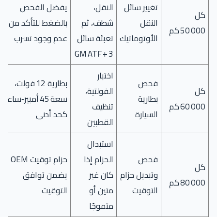
تغيير سائل
النقل،
يفضل الفحص
كل
النقل
شطف، ثم
بالضغط للتأكد من
50 000 كم
الأوتوماتيك
تعبئة سائل
عدم وجود تسرب
GM ATF + 3
اختبار
فحص
بطارية 12 فولت،
كل
الفولتية،
بطارية
سعة 45 أمبير‑ساعة
60 000 كم
تنظيف
السيارة
كحد أدنى
القطبين
استبدال
فحص
الحزام إذا
حزام توقيت OEM
كل
وتبديل حزام
كان غير
يضمن توافق
80 000 كم
التوقيت
متين أو
التوقيت
متموجًا