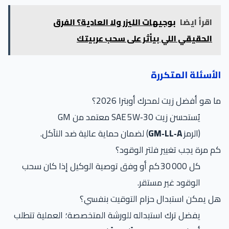
اقرأ ايضا
بوجيهات الليزر ولا العادية؟ الفرق
الحقيقي اللي بيأثر على سحب عربيتك
الأسئلة المتكررة
ما هو أفضل زيت لمحرك أوبترا 2026؟
يُستحسن زيت SAE 5W‑30 معتمد من GM
(الرمز
GM‑LL‑A
) لضمان حماية عالية ضد التآكل.
كم مرة يجب تغيير فلتر الوقود؟
كل 30 000 كم أو وفق توصية الوكيل إذا كان سحب
الوقود غير مستقر.
هل يمكن استبدال حزام التوقيت بنفسي؟
يفضل ترك استبداله للورشة المتخصصة؛ العملية تتطلب