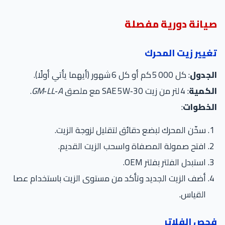
صيانة دورية مفصلة
تغيير زيت المحرك
الجدول
: كل 5 000 كم أو كل 6 شهور (أيهما يأتي أولًا).
الكمية
: 4 لتر من زيت SAE 5W‑30 مع ملصق
GM‑LL‑A
.
الخطوات
:
سخّن المحرك لبضع دقائق لتقليل لزوجة الزيت.
افتح صمولة المصفاة واسحب الزيت القديم.
استبدل الفلتر بفلتر OEM.
أضف الزيت الجديد وتأكد من مستوى الزيت باستخدام عصا
القياس.
فحص الفلاتر