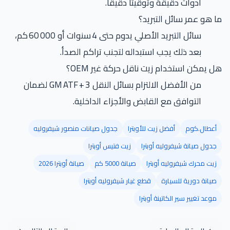
أدوات دقيقة وتوقيتًا دقيقًا.
ما هو عمر سائل التبريد؟
سائل التبريد الأصلي يدوم حتى 4 سنوات أو 60 000 كم،
بعد ذلك يجب استبداله لتجنب تراكم الصدأ.
هل يمكن استخدام زيت ناقل حركة غير OEM؟
من الأفضل الالتزام بسائل النقل GM ATF + 3 لضمان
التوافق مع القابض والأجزاء الداخلية.
أعطال.كوم
أفضل زيت للأوبترا
جدول صيانات منصور شيفروليه
جدول صيانة شيفروليه أوبترا
زيت فتيس أوبترا
زيت محرك شيفروليه أوبترا
صيانة 5000 كم
صيانة أوبترا 2026
صيانة دورية للسيارة
قطع غيار شيفروليه أوبترا
موعد تغيير سير الكاتينة أوبترا