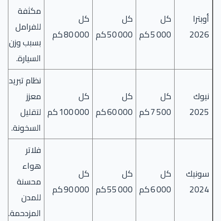
مكثفة
أوبترا
كل
كل
كل
للفرامل
2026
5 000 كم
50 000 كم
80 000 كم
بسبب وزن
السيارة.
نظام تبريد
نيوك
كل
كل
كل
معزز
2025
7 500 كم
60 000 كم
100 000 كم
لتقليل
السخونة.
فلاتر
هواء
سونيك
كل
كل
كل
محسنة
2024
6 000 كم
55 000 كم
90 000 كم
للمدن
المزدحمة.