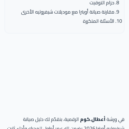
حزام التوقيت
مقارنة صيانة أوبترا مع موديلات شيفروليه الأخرى
الأسئلة المتكررة
في ورشة
أعطال.كوم
الرقمية، بنقدّم لك دليل صيانة
شيفروليه أوبترا 2026 يضمن لك عمر أطول للمحرك وأداء ثابت