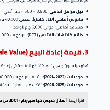
تتوفر قطع غيار السبورتاج بكثرة، سواء في التوكيل أو 
تيل فرامل أمامي:
3,500 – 4,500 ج.م (أصلي).
فانوس أمامي (LED كامل):
يتخطى 40,000 ج.م في التوكيل.
مساعد أمامي:
حوالي 6,000 ج.م للواحد.
طقم كلاتشات الفتيس (DCT):
يتراوح بين 35,000 إلى 50,000 ج.م حسب الموديل.
3. قيمة إعادة البيع (Resale Value)
تعتبر كيا سبورتاج هي “الملكة” غير المتوجة في إعادة 
موديلات (2022-2024):
الأسعار تتراوح بين 1,800,000 إلى 2,400,000 ج.م حسب الفئة والحالة.
موديلات (2025-2026):
تقترب من أسعار “الزيرو” نظر
اقرأ ايضا
أعطال فتيس كيا سبورتاج (DCT): حل مشكلة السخونة والنتشة في الزحمة (الجزء الثاني)