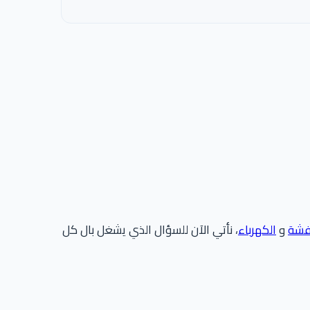
فشة
و
الكهرباء
، نأتي الآن للسؤال الذي يشغل بال كل