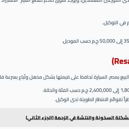
لدى الموزعين المعتمدين، ويوجد سوق ضخم لقطع الغيار “الاستيراد”.
البيع بمصر. السيارة تحافظ على قيمتها بشكل مذهل وتُباع بسرعة فا
اً لقوائم الانتظار الطويلة لدى الوكيل.