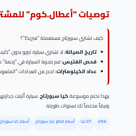
توصيات “أعطال.كوم” للمشترين 
كيف تشتري سبورتاج مستعملة “فبريكا”؟
تاريخ الصيانة:
لا تشتري سيارة تيربو بدون “كتيب
فحص الفتيس:
قم بتجربة السيارة في “زحمة” ش
عداد الكيلومترات:
احذر من العدادات “الملعوب فيها”. الس
بهذا نختم موسوعة
كيا سبورتاج
. سيارة أثبتت جدارت
رفيقاً مخلصاً لك لسنوات طويلة.
a3tal
EIT كيا
أسعار قطع غيار سبورتاج
أسعار كيا سبورتاج 2026