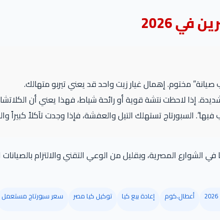
في 2026
 صيانة” مختوم. إهمال غيار زيت واحد قد يعني تيربو متهالك.
ديدة. إذا لاحظت نتشة قوية أو رائحة شياط، فهذا يعني أن الكلاتشات 
بورتاج تستهلك التيل والعفشة، فإذا وجدت تآكلاً كبيراً والعداد 20 ألف كم فقط، فهناك شك في
ها في الشوارع المصرية، وبقليل من الوعي التقني والالتزام بالصيانات
أعطال.كوم
إعادة بيع كيا
توكيل كيا مصر
سعر سبورتاج مستعمل