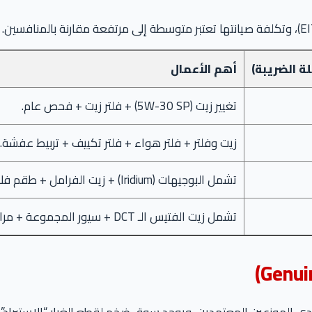
ة الضريبة)
أهم الأعمال
تغيير زيت (5W-30 SP) + فلتر زيت + فحص عام.
زيت وفلتر + فلتر هواء + فلتر تكييف + تربيط عفشة.
تشمل البوجيهات (Iridium) + زيت الفرامل + طقم فلاتر كامل.
تشمل زيت الفتيس الـ DCT + سيور المجموعة + مراجعة التبريد.