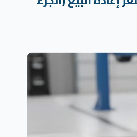
فة الامتلاك وسعر إعادة البيع (الجزء