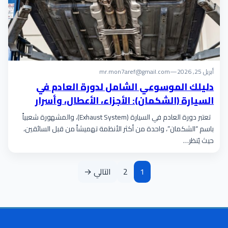
أبريل 25, 2026
—
mr.mon7aref@gmail.com
دليلك الموسوعي الشامل لدورة العادم في
السيارة (الشكمان): الأجزاء، الأعطال، وأسرار
الأداء
تعتبر دورة العادم في السيارة (Exhaust System)، والمشهورة شعبياً
باسم “الشكمان”، واحدة من أكثر الأنظمة تهميشاً من قبل السائقين،
حيث يُنظر…
1
2
التالي →