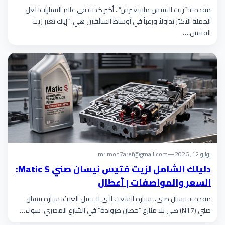
مقدمة: “زيت الفتيس مابيتغيرش”.. أكبر كذبة في عالم السيارات! لعل
الجملة الأكثر تداولاً ورعباً في أوساط السائقين هي: “إياك تغير زيت
الفتيس،…
يوليو 12, 2026
—
mr.mon7aref@gmail.com
دليلك الشامل لزيت فتيس نيسان صني Matic S:
السعر والمواصفات | أعطال
مقدمة: نيسان صني.. سيارة الشعب التي لا تقبل العبث! سيارة نيسان
صني (N17) هي بلا منازع “حصان طروادة” في الشارع المصري. سواء…