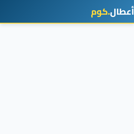
أعطال
.كوم