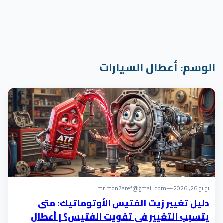
الوسم:
أعطال السيارات
يوليو 26, 2026
—
mr.mon7aref@gmail.com
دليل تغيير زيت الفتيس الأوتوماتيك: متى
يتسبب التغيير في تفويت الفتيس؟ | أعطال