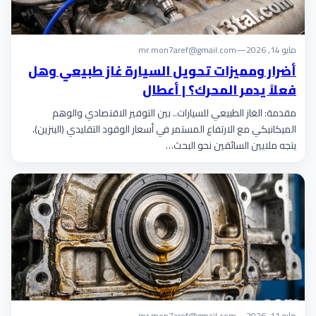
مايو 14, 2026
—
mr.mon7aref@gmail.com
أضرار ومميزات تحويل السيارة غاز طبيعي وهل
فعلاً يدمر المحرك؟ | أعطال
مقدمة: الغاز الطبيعي للسيارات.. بين التوفير الاقتصادي والوهم
الميكانيكي مع الارتفاع المستمر في أسعار الوقود التقليدي (البنزين)،
يتجه ملايين السائقين نحو البحث…
مايو 11, 2026
—
mr.mon7aref@gmail.com