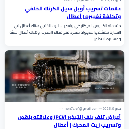
علامات تسريب أويل سيل الكرنك الخلفي
وتكلفة تغييره | أعطال
مقدمة: الكابوس الميكانيكي وتسريب الزيت الخفي هناك أعطال في
السيارة تكتشفها بسهولة بمجرد فتح غطاء المحرك، وهناك أعطال خبيثة
ومستترة لا تظهر…
مايو 9, 2026
—
mr.mon7aref@gmail.com
أعراض تلف بلف التبخير (PCV) وعلاقته بنقص
وتسريب زيت المحرك | أعطال