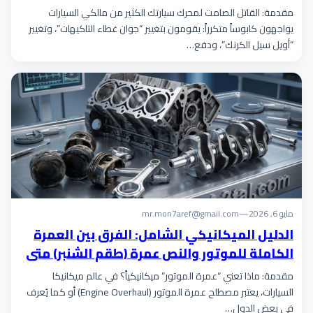
مقدمة: القاتل الصامت لمحرك سيارتك الكثير من مالكي السيارات
يواجهون كابوساً متكرراً: يقومون بتغيير “جوان غطاء التاكيهات”، وتغيير
“أويل سيل الكرنك”، ودفع…
مايو 6, 2026
—
mr.mon7aref@gmail.com
الدليل الميكانيكي الشامل: الفرق بين العمرة
الكاملة للموتور والنص عمرة (طقم الشنبر) متى
تحتاجها؟
مقدمة: ماذا تعني “عمرة الموتور” ميكانيكياً؟ في عالم ميكانيكا
السيارات، يعتبر مصطلح عمرة الموتور (Engine Overhaul) أو كما يُعرف
في بعض الدول…