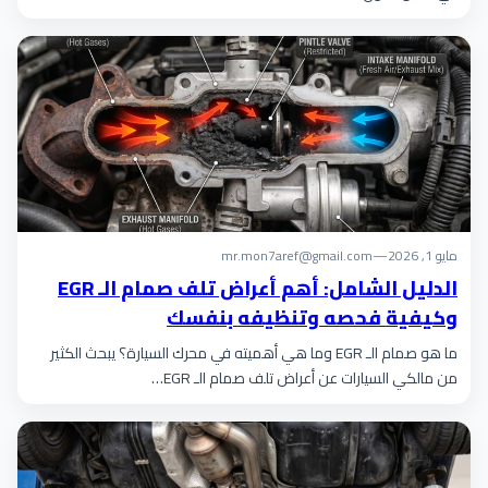
مايو 1, 2026
—
mr.mon7aref@gmail.com
الدليل الشامل: أهم أعراض تلف صمام الـ EGR
وكيفية فحصه وتنظيفه بنفسك
ما هو صمام الـ EGR وما هي أهميته في محرك السيارة؟ يبحث الكثير
من مالكي السيارات عن أعراض تلف صمام الـ EGR…