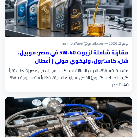
يوليو 2, 2026
—
mr.mon7aref@gmail.com
مقارنة شاملة لزيوت 5W-40 في مصر: موبيل،
شل، كاسترول، وليكوي مولي | أعطال
مقدمة: 5W-40.. الدروع السائلة لمحركات السيارات في مصر إذا كنت تقرأ
كتيب المالك (الكتالوج) الخاص بسيارتك الحديثة، فغالباً ستجد لزوجة (5W-
40) تتصدر…