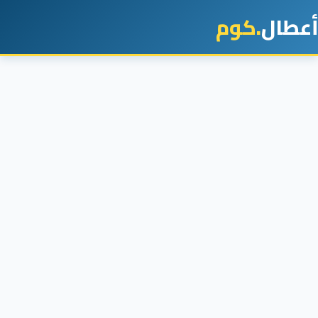
أعطال
.كوم