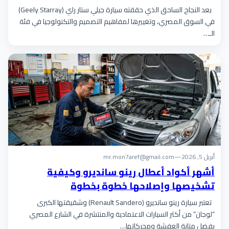
بعد النجاح الساحق الذي حققته سيارة جيلي ستار راي (Geely Starray)
في السوق المصري، وتغييرها لمفاهيم التصميم والتكنولوجيا في فئة
الـ…
أبريل 5, 2026
—
mr.mon7aref@gmail.com
أشهر أكواد أعطال رينو سانديرو وكيفية
تشخيصها وإصلاحها خطوة بخطوة
تعتبر سيارة رينو سانديرو (Renault Sandero) وشقيقتها الكبرى
“لوجان” من أكثر السيارات الاعتمادية والمنتشرة في الشارع المصري
بفضل متانة العفشة ومحركاتها…