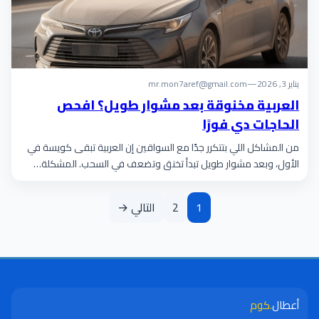
يناير 3, 2026
—
mr.mon7aref@gmail.com
العربية مخنوقة بعد مشوار طويل؟ افحص
الحاجات دي فورًا
من المشاكل اللي بتتكرر جدًا مع السواقين إن العربية تبقى كويسة في
الأول، وبعد مشوار طويل تبدأ تخنق وتضعف في السحب. المشكلة…
1
2
التالي →
أعطال
.كوم