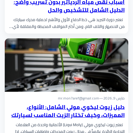
أسباب نقص مياه الردياتير بدون تسريب واضح:
الدليل الشامل للتشخيص والحل
تعتبر دورة التبريد هي خط الدفاع الأول والأهم لحماية محرك سيارتك
من الانصهار والتلف التام. ومن أكثر المواقف المحبطة والمقلقة لأي…
مارس 9, 2026
—
mr.mon7aref@gmail.com
دليل زيوت ليكوي مولي الشامل: الأنواع،
المميزات، وكيف تختار الزيت المناسب لسيارتك
تعتبر زيوت ليكوي مولي (Liqui Moly) الألمانية واحدة من العلامات
التجارية الرائدة عالمياً في مجال زيوت المحركات وإضافات السيارات. إذا