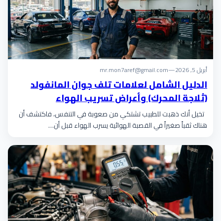
أبريل 5, 2026
—
mr.mon7aref@gmail.com
الدليل الشامل لعلامات تلف جوان المانفولد
(ثلاجة المحرك) وأعراض تسريب الهواء
تخيل أنك ذهبت للطبيب تشتكي من صعوبة في التنفس، فاكتشف أن
هناك ثقباً صغيراً في القصبة الهوائية يسرب الهواء قبل أن…