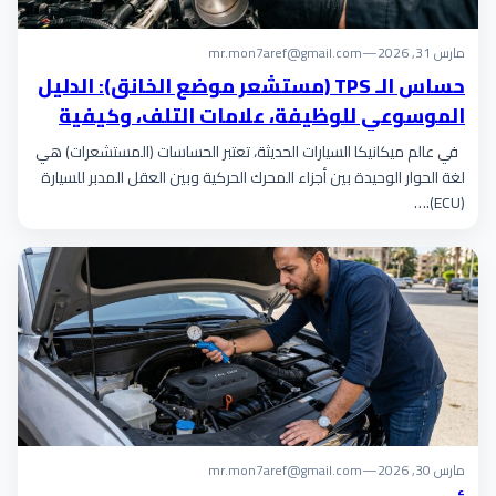
مارس 31, 2026
—
mr.mon7aref@gmail.com
حساس الـ TPS (مستشعر موضع الخانق): الدليل
الموسوعي للوظيفة، علامات التلف، وكيفية
الفحص
في عالم ميكانيكا السيارات الحديثة، تعتبر الحساسات (المستشعرات) هي
لغة الحوار الوحيدة بين أجزاء المحرك الحركية وبين العقل المدبر للسيارة
(ECU).…
مارس 30, 2026
—
mr.mon7aref@gmail.com