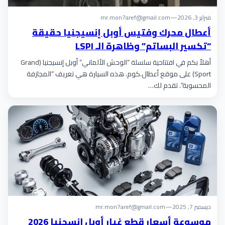
فبراير 3, 2026
—
mr.mon7aref@gmail.com
أعطال محرك وفتيس أوبل إنسيجنيا حقيقة
“تكسير البساتم” وظاهرة الـ LSPI
أهلاً بكم في افتتاحية سلسلة “الوحش الألماني” أوبل إنسيجنيا (Grand
Sport) على موقع أعطال.كوم. هذه السيارة هي تعريف “المجازفة
المحسوبة”. تقدم لك…
ديسمبر 7, 2025
—
mr.mon7aref@gmail.com
موسوعة أسعار قطع غيار أوبل انسجنيا 2026