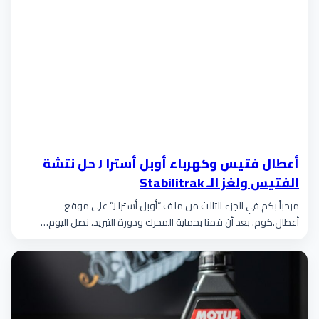
أعطال فتيس وكهرباء أوبل أسترا J حل نتشة
الفتيس ولغز الـ Stabilitrak
مرحباً بكم في الجزء الثالث من ملف “أوبل أسترا J” على موقع
أعطال.كوم. بعد أن قمنا بحماية المحرك ودورة التبريد، نصل اليوم…