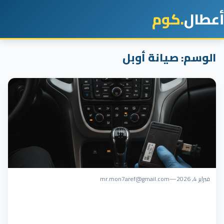
أعطال
.كوم
الوسم:
صيانة أوبل
فبراير 4, 2026
—
mr.mon7aref@gmail.com