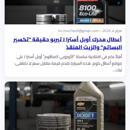
فبراير 4, 2026
—
mr.mon7aref@gmail.com
أعطال محرك أوبل أسترا J تيربو حقيقة “تكسير
البساتم” والزيت المنقذ
أهلاً بكم في افتتاحية سلسلة “الأوروبي المظلوم” أوبل أسترا J على
موقع أعطال.كوم. هذه السيارة تقدم قيمة مقابل سعر لا تضاهى:
ثبات…