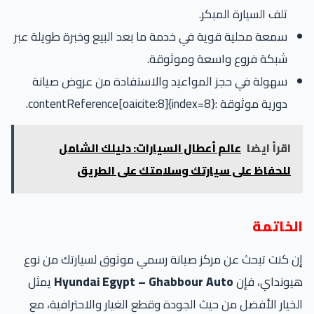
تلف السيارة المبكر.
سمعة محلية قوية في خدمة ما بعد البيع وخبرة طويلة عبر
شبكة فروع واسعة وموثوقة.
سهولة في حجز المواعيد والاستفادة من عروض صيانة
دورية موثوقة :contentReference[oaicite:8]{index=8}.
اقرأ ايضا
عالم أعطال السيارات: دليلك الشامل
للحفاظ على سيارتك وسلامتك على الطريق
الخاتمة
إن كنت تبحث عن مركز صيانة رسمي موثوق لسيارتك من نوع
هيونداي، فإن
Hyundai Egypt – Ghabbour Auto
يمثل
الخيار الأفضل من حيث الجودة وقطع الغيار والاحترافية، مع