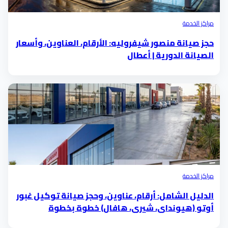
مراكز الخدمة
حجز صيانة منصور شيفروليه: الأرقام، العناوين، وأسعار
الصيانة الدورية | أعطال
مراكز الخدمة
الدليل الشامل: أرقام، عناوين، وحجز صيانة توكيل غبور
أوتو (هيونداي، شيري، هافال) خطوة بخطوة