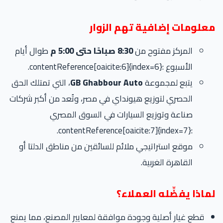
معلومات إضافية تهم الزوار
المركز مفتوح من
8:30 صباحًا حتى 5:00 م
طوال أيام
الأسبوع :contentReference[oaicite:6]{index=6}.
يتبع لمجموعة
GB Ghabbour Auto
، التي تمتلك الحق
الحصري لتوزيع هيونداي في مصر، وتُعد من أكبر شركات
صناعة وتوزيع السيارات في السوق المصري
:contentReference[oaicite:7]{index=7}.
موقع استراتيجي ملائم للسائقين من مناطق الدلتا أو
القاهرة الغربية.
لماذا يفضِّله العملاء؟
قطع غيار أصلية وجودة موافقة لمعايير المصنع، مما يمنع