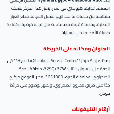
يُعد
Hyundai Egypt – Ghabbour Auto
الممثل الرسمي
المعتمد لشركة هيونداي في مصر. يتميز هذا المركز بشبكة
متكاملة من خدمات ما بعد البيع تشمل الصيانة، قطع الغيار
الأصلية، وخدمات قيمة مضافة، لضمان تجربة مُرضية وكفاءة
طويلة الأمد لمالكي السيارات.
العنوان ومكانه على الخريطة
يمكنك زيارة مركز **Hyundai Ghabbour Service Center** في
الجيزة على العنوان التالي: 329Q+37W، منطقة الجيزة
الصحراوي، محافظة الجيزة، 3651009، مصر. الموقع مركزي
جدًا على طريق مطروح الصحراوي، ويظهر بوضوح على خرائط
جوجل.
أرقام التليفونات