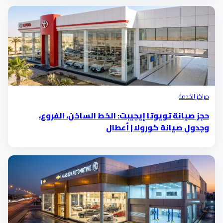
مراكز الخدمة
حجز صيانة تويوتا إيجيبت: الخط الساخن، الفروع،
وجدول صيانة كورولا | أعطال